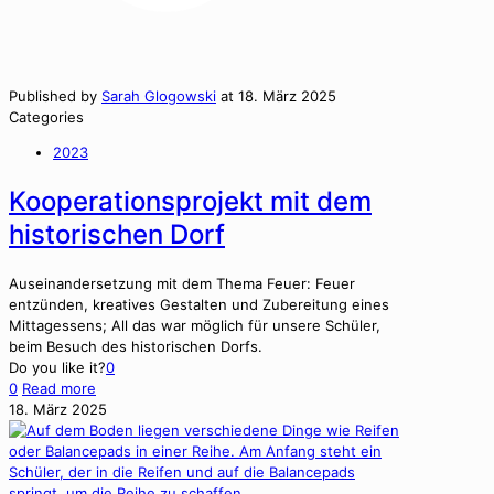
Published by
Sarah Glogowski
at
18. März 2025
Categories
2023
Kooperationsprojekt mit dem
historischen Dorf
Auseinan­der­set­zung mit dem The­ma Feuer: Feuer
entzün­den, kreatives Gestal­ten und Zubere­itung eines
Mit­tagessens; All das war möglich für unsere Schüler,
beim Besuch des his­torischen Dorfs.
Do you like it?
0
0
Read more
18. März 2025