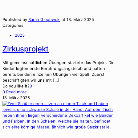
Published by
Sarah Glogowski
at
18. März 2025
Categories
2023
Zirkusprojekt
Mit gemein­schaftlichen Übun­gen startete das Pro­jekt. Die
Kinder legten erste Berührungsäng­ste ab und hat­ten
bere­its bei den einzel­nen Übun­gen viel Spaß. Zuerst
beschäftigten wir uns mit
[…]
Do you like it?
0
0
Read more
18. März 2025