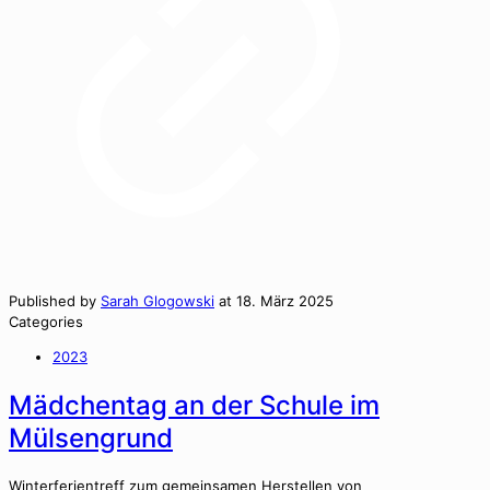
Published by
Sarah Glogowski
at
18. März 2025
Categories
2023
Mädchentag an der Schule im
Mülsengrund
Win­ter­fe­ri­en­tr­e­ff zum gemein­samen Her­stellen von