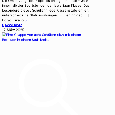
Die Umset­zung des Pro­jek­tes erfol­gte in diesem Jahr
inner­halb der Sport­stun­den der jew­eili­gen Klasse. Das
beson­dere dieses Schul­jahr, jede Klassen­stufe erhielt
unter­schiedliche Sta­tion­sübun­gen. Zu Beginn gab
[…]
Do you like it?
0
0
Read more
17. März 2025